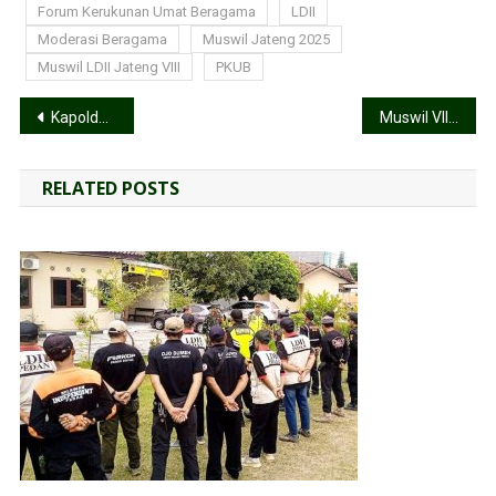
Forum Kerukunan Umat Beragama
LDII
Moderasi Beragama
Muswil Jateng 2025
Muswil LDII Jateng VIII
PKUB
Kapolda Jateng Ajak LDII Tingkatkan Sinergitas dalam Menciptakan Kamtibmas Kondusif
Muswil VIII LDII Jawa Tengah 2025: Prof. Singgih Tri Sulistiyono Terpilih Kembali, Fokus pada Moderasi Beragama dan SDM Unggul
RELATED POSTS