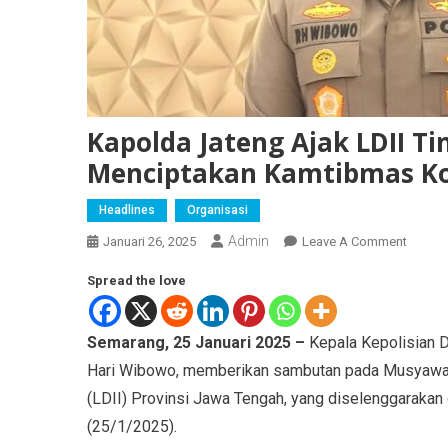
Kapolda Jateng Ajak LDII T
Menciptakan Kamtibmas Ko
Headlines
Organisasi
Admin
Januari 26, 2025
Leave A Comment
Spread the love
Semarang, 25 Januari 2025 –
Kepala Kepolisian D
Hari Wibowo, memberikan sambutan pada Musyawar
(LDII) Provinsi Jawa Tengah, yang diselenggarakan
(25/1/2025).