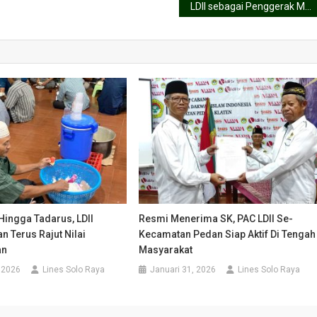
LDII sebagai Penggerak Moderasi Beragama di Era Disrupsi: Merajut Cinta, Kerukunan, dan Ekonomi Berkeadilan
Hingga Tadarus, LDII
Resmi Menerima SK, PAC LDII Se-
 Terus Rajut Nilai
Kecamatan Pedan Siap Aktif Di Tengah
an
Masyarakat
, 2026
Lines Solo Raya
Januari 31, 2026
Lines Solo Raya