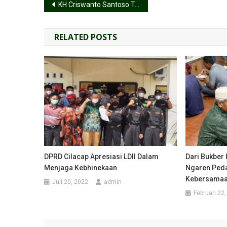
KH Criswanto Santoso Tekankan Pentingnya Sinergi dan Pembangunan Berkelanjutan dalam Muswil VIII LDII Jateng
RELATED POSTS
DPRD Cilacap Apresiasi LDII Dalam
Dari Bukber 
Menjaga Kebhinekaan
Ngaren Pedan
Kebersama
Juli 20, 2022
admin
Februari 22