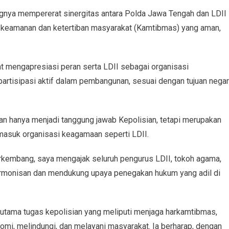
nya mempererat sinergitas antara Polda Jawa Tengah dan LDII
i keamanan dan ketertiban masyarakat (Kamtibmas) yang aman,
 mengapresiasi peran serta LDII sebagai organisasi
rtisipasi aktif dalam pembangunan, sesuai dengan tujuan nega
 hanya menjadi tanggung jawab Kepolisian, tetapi merupakan
masuk organisasi keagamaan seperti LDII.
kembang, saya mengajak seluruh pengurus LDII, tokoh agama,
rmonisan dan mendukung upaya penegakan hukum yang adil di
 utama tugas kepolisian yang meliputi menjaga harkamtibmas,
i, melindungi, dan melayani masyarakat. Ia berharap, dengan