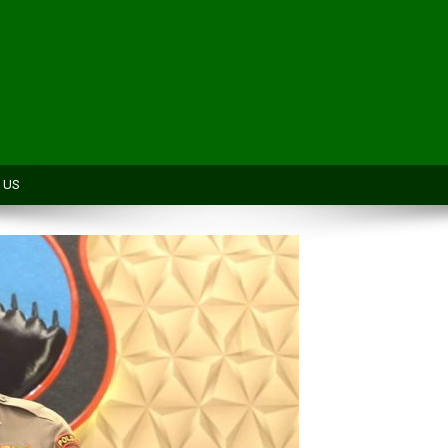
H
 US