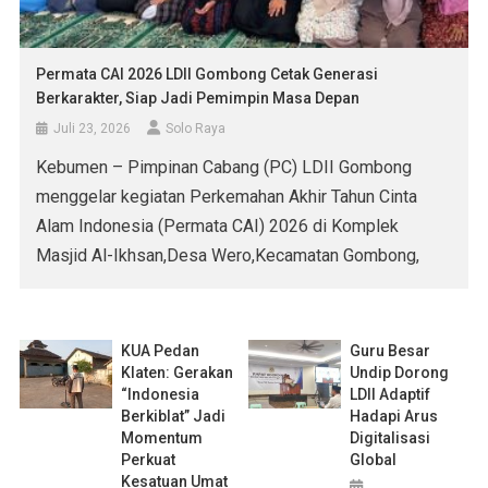
Permata CAI 2026 LDII Gombong Cetak Generasi
Berkarakter, Siap Jadi Pemimpin Masa Depan
Juli 23, 2026
Solo Raya
Kebumen – Pimpinan Cabang (PC) LDII Gombong
menggelar kegiatan Perkemahan Akhir Tahun Cinta
Alam Indonesia (Permata CAI) 2026 di Komplek
Masjid Al-Ikhsan,Desa Wero,Kecamatan Gombong,
pada Senin-Rabu,20–22 Juli 2026. Kegiatan yang
diikuti puluhan pemuda dan pemudi utusan PC dan PAC
LDII dari Kecamatan Gombong, Karanganyar, Sempor,
KUA Pedan
Guru Besar
Adimulyo, Rowokele, Puring, Kuwarasan, hingga
Klaten: Gerakan
Undip Dorong
“Indonesia
LDII Adaptif
Karanggayam itu menjadi wadah pembinaan […]
Berkiblat” Jadi
Hadapi Arus
Momentum
Digitalisasi
Perkuat
Global
Kesatuan Umat