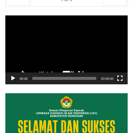
Prev
Next
Pemutar
Video
00:00
03:58:00