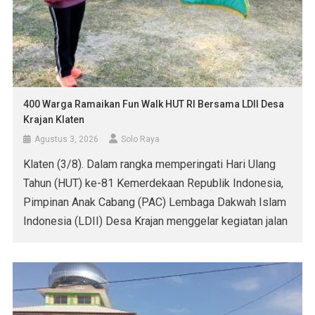
400 Warga Ramaikan Fun Walk HUT RI Bersama LDII Desa
Krajan Klaten
Agustus 3, 2026
Solo Raya
Klaten (3/8). Dalam rangka memperingati Hari Ulang
Tahun (HUT) ke-81 Kemerdekaan Republik Indonesia,
Pimpinan Anak Cabang (PAC) Lembaga Dakwah Islam
Indonesia (LDII) Desa Krajan menggelar kegiatan jalan
sehat (Fun Walk). Acara yang diikuti oleh sekitar 400
peserta ini berlangsung meriah di Lapangan Tasgading,
Kecamatan Jatinom, Kabupaten Klaten, Jawa Tengah,
pada Minggu (2/8). Selain jalan sehat, […]