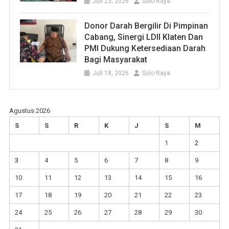
Juli 23, 2026
Solo Raya
Donor Darah Bergilir Di Pimpinan
Cabang, Sinergi LDII Klaten Dan
PMI Dukung Ketersediaan Darah
Bagi Masyarakat
Juli 18, 2026
Solo Raya
Agustus 2026
S
S
R
K
J
S
M
1
2
3
4
5
6
7
8
9
10
11
12
13
14
15
16
17
18
19
20
21
22
23
24
25
26
27
28
29
30