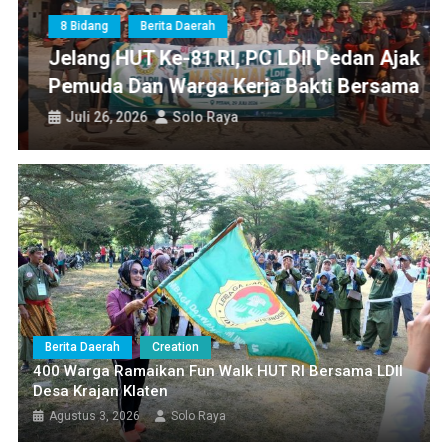
400 Warga Ramaikan Fun Walk HUT RI Bersama LDII Desa Krajan
8 Bidang
Berita Daerah
Klaten
Jelang HUT Ke-81 RI, PC LDII Pedan Ajak
Pemuda Dan Warga Kerja Bakti Bersama
Juli 26, 2026
Solo Raya
Berita Daerah
Creation
400 Warga Ramaikan Fun Walk HUT RI Bersama LDII
Desa Krajan Klaten
Agustus 3, 2026
Solo Raya