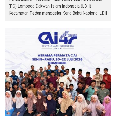
(PC) Lembaga Dakwah Islam Indonesia (LDII)
Kecamatan Pedan menggelar Kerja Bakti Nasional LDII
2026 bertema *”Kerja Bersama, Bakti untuk Negeri”* di
Komplek Masjid Khoirul Fatihin, Dusun Sonayan, Desa
Ngaren, Kecamatan Pedan, Kabupaten Klaten, Minggu
(26/7). Kegiatan yang menjadi agenda rutin tahunan
tersebut […]