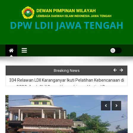
DPW LDII JAWA TENGAH
Donor Darah Bergilir di Pimpinan Cabang, Sinergi LDII Klaten dan
PMI Dukung Ketersediaan Darah bagi Masyarakat
400 Warga Ramaikan Fun Walk HUT RI Bersama LDII Desa Krajan
Breaking News
Klaten
334 Relawan LDII Karanganyar Ikuti Pelatihan Kebencanaan di
BPBD, Asah Skill Dapur Umum hingga Vertical Rescue
Jelang HUT ke-81 RI, PC LDII Pedan Ajak Pemuda dan Warga
Kerja Bakti Bersama
Permata CAI 2026 LDII Gombong Cetak Generasi Berkarakter,
Siap Jadi Pemimpin Masa Depan
Donor Darah Bergilir di Pimpinan Cabang, Sinergi LDII Klaten dan
PMI Dukung Ketersediaan Darah bagi Masyarakat