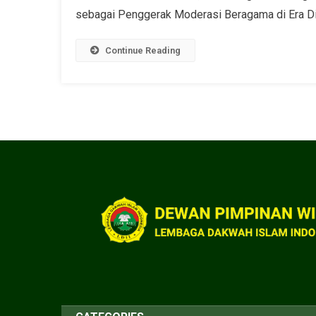
sebagai Penggerak Moderasi Beragama di Era Disru
Continue Reading