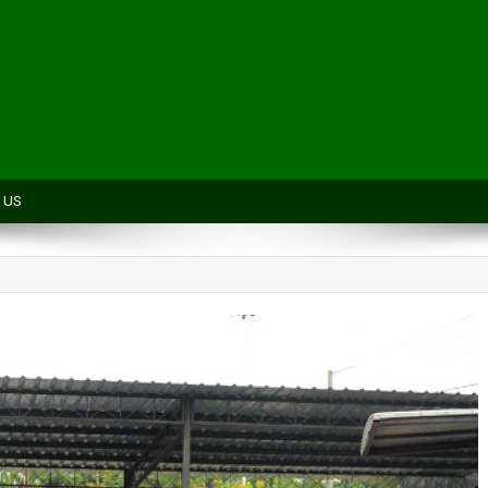
H
 US