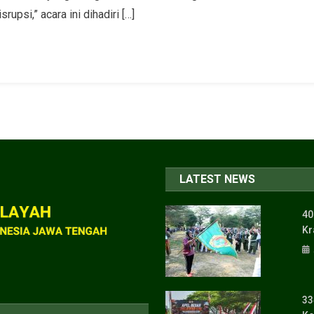
psi,” acara ini dihadiri […]
LATEST NEWS
40
Kr
33