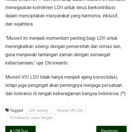
menegaskan komitmen LDII untuk terus berkontribusi
dalam menciptakan masyarakat yang harmonis, inklusif,
dan sejahtera.
“Muswil ini menjadi momentum penting bagi LDII untuk
meningkatkan sinergi dengan pemerintah dan ormas lain,
guna menjawab tantangan zaman dengan semangat
kebersamaan,” ujar Chriswanto.
Muswil VIII LDII tidak hanya menjadi ajang konsolidasi,
tetapi juga pengingat akan pentingnya menjaga persatuan
dan toleransi di tengah keberagaman bangsa Indonesia. (*)
Tagged
LDII Jateng
Muswil VIII LDII
Pj Gubernur Jawa Tengah
LDII Susun Program Kerja 2025: Fokus pada Peningkatan SDM dan Kontribusi Nyata bagi Masyarakat
Pentingnya Moderasi Beragama: LDII Jateng dan Pemerintah Sinergi Ciptakan Masyarakat Toleran