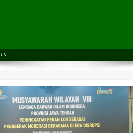
H
 US