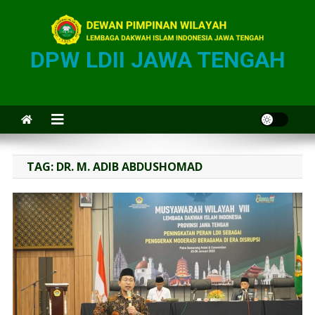
DPW LDII JAWA TENGAH
TAG:
DR. M. ADIB ABDUSHOMAD