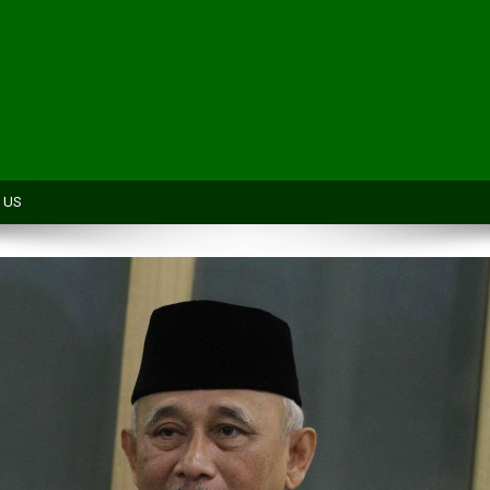
H
 US