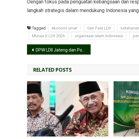
Dengan fokus pada penguatan kebangsaan dan respo
langkah strategis dalam mendukung Indonesia yang 
Tagged
ekonomi umat
Gen Fest LDII
ketahanan
Munas X LDII 2026
organisasi Islam Indonesia
pe
DPW LDII Jateng dan Polda Jateng Perkuat Sinergi Jaga Kondusivitas Daerah
RELATED POSTS