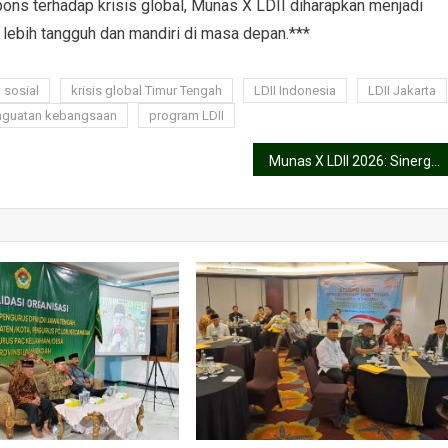
ns terhadap krisis global, Munas X LDII diharapkan menjadi
lebih tangguh dan mandiri di masa depan.***
 sosial
krisis global Timur Tengah
LDII Indonesia
LDII Jakarta
nguatan kebangsaan
program LDII
Munas X LDII 2026: Sinergi Intelijen Kejaksaan dan LDII untuk Pembangunan Nasional