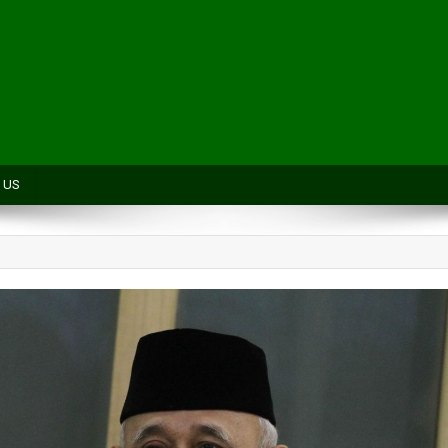
H
 US