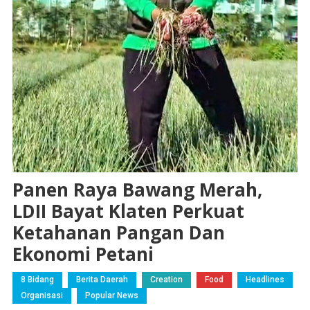
Panen Raya Bawang Merah,
LDII Bayat Klaten Perkuat
Ketahanan Pangan Dan
Ekonomi Petani
8 Bidang
Berita Daerah
Creation
Food
Headlines
Organisasi
Popular News