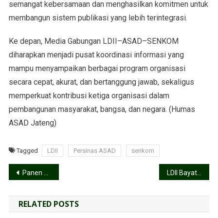
semangat kebersamaan dan menghasilkan komitmen untuk
membangun sistem publikasi yang lebih terintegrasi.
Ke depan, Media Gabungan LDII–ASAD–SENKOM
diharapkan menjadi pusat koordinasi informasi yang
mampu menyampaikan berbagai program organisasi
secara cepat, akurat, dan bertanggung jawab, sekaligus
memperkuat kontribusi ketiga organisasi dalam
pembangunan masyarakat, bangsa, dan negara. (Humas
ASAD Jateng)
Tagged
LDII
Persinas ASAD
senkom
Panen Raya Bawang Merah, LDII Bayat Klaten Perkuat Ketahanan Pangan dan Ekonomi Petani
LDII Bayat Klaten Bekali 300 Remaja Edukasi Kesehatan dan Pembinaan Karakter
RELATED POSTS