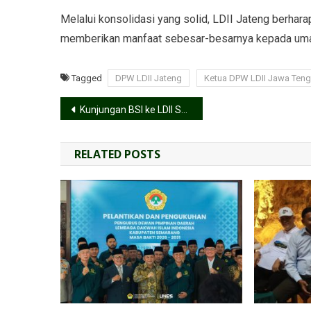
Melalui konsolidasi yang solid, LDII Jateng berhar
memberikan manfaat sebesar-besarnya kepada uma
Tagged
DPW LDII Jateng
Ketua DPW LDII Jawa Tenga
Kunjungan BSI ke LDII Sukoharjo: Perkuat Kolaborasi Ekonomi Syariah dan Pemberdayaan Umat
RELATED POSTS