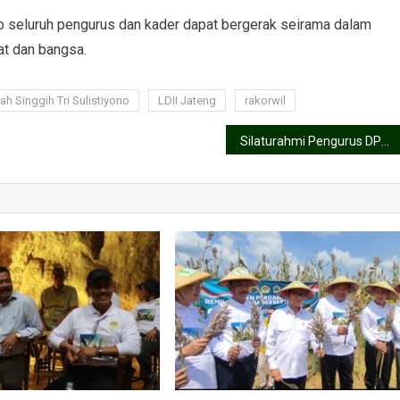
ap seluruh pengurus dan kader dapat bergerak seirama dalam
t dan bangsa.
h Singgih Tri Sulistiyono
LDII Jateng
rakorwil
Silaturahmi Pengurus DPW LDII Jateng ke Binmas Polda: Perkuat Sinergi Keamanan dan Kebersamaan Umat