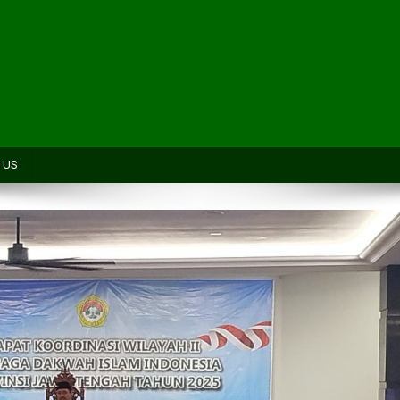
H
 US