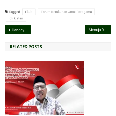
Tagged
Fkub
Forum Kerukunan Umat Beragama
ldii klaten
Handoyono Paparkan Hasil Munas X LDII, Arah Organisasi Makin Terstruktur
Menuju Baitullah, 82 Jamaah KBIHU Al Barokah LDII Klaten Dilepas Penuh Haru
RELATED POSTS