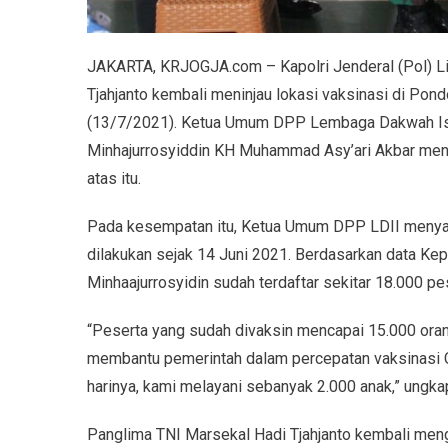
JAKARTA, KRJOGJA.com – Kapolri Jenderal (Pol) L
Tjahjanto kembali meninjau lokasi vaksinasi di Pon
(13/7/2021). Ketua Umum DPP Lembaga Dakwah Isl
Minhajurrosyiddin KH Muhammad Asy’ari Akbar meny
atas itu.
Pada kesempatan itu, Ketua Umum DPP LDII menya
dilakukan sejak 14 Juni 2021. Berdasarkan data Ke
Minhaajurrosyidin sudah terdaftar sekitar 18.000 pe
“Peserta yang sudah divaksin mencapai 15.000 orang
membantu pemerintah dalam percepatan vaksinasi C
harinya, kami melayani sebanyak 2.000 anak,” ungkap
Panglima TNI Marsekal Hadi Tjahjanto kembali meng