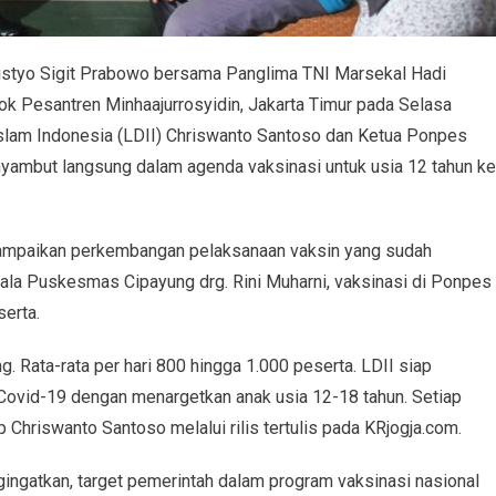
istyo Sigit Prabowo bersama Panglima TNI Marsekal Hadi
dok Pesantren Minhaajurrosyidin, Jakarta Timur pada Selasa
am Indonesia (LDII) Chriswanto Santoso dan Ketua Ponpes
ambut langsung dalam agenda vaksinasi untuk usia 12 tahun ke
mpaikan perkembangan pelaksanaan vaksin yang sudah
pala Puskesmas Cipayung drg. Rini Muharni, vaksinasi di Ponpes
serta.
. Rata-rata per hari 800 hingga 1.000 peserta. LDII siap
ovid-19 dengan menargetkan anak usia 12-18 tahun. Setiap
 Chriswanto Santoso melalui rilis tertulis pada KRjogja.com.
ingatkan, target pemerintah dalam program vaksinasi nasional