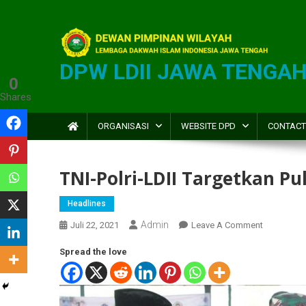
DPW LDII JAWA TENGA
0
Shares
ORGANISASI
WEBSITE DPD
CONTACT
TNI-Polri-LDII Targetkan P
Headlines
Admin
Juli 22, 2021
Leave A Comment
Spread the love