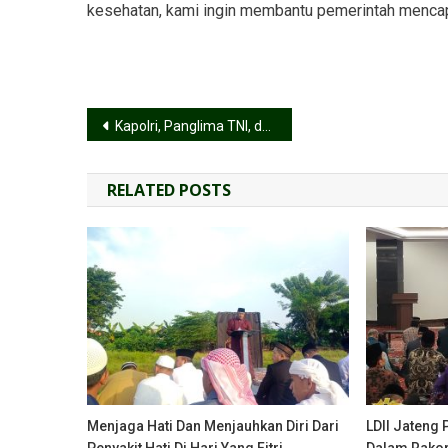
kesehatan, kami ingin membantu pemerintah mencapa
Kapolri, Panglima TNI, dan Menkes Kunjungi Lokasi Vaksin, LDII Tuai Apresiasi
RELATED POSTS
Menjaga Hati Dan Menjauhkan Diri Dari
LDII Jateng 
Penyakit Hati Di Hari Yang Fitri
Dalam Rakorw