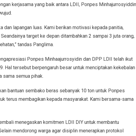
 dengan kerjasama yang baik antara LDII, Ponpes Minhajurrosyiddin
wujud.
ka dan lapangan luas. Kami berikan motivasi kepada panitia,
. Seandainya target ke depan ditambahkan 2 sampai 3 juta orang,
hatan,” tandas Panglima.
engapresiasi Ponpes Minhaajurrosyidin dan DPP LDII telah ikut
9. Hal tersebut berpengaruh besar untuk menciptakan kekebalan
ja sama semua pihak.
ikan bantuan sembako beras sebanyak 10 ton untuk Ponpes
 untuk terus membagikan kepada masyarakat. Kami bersama-sama
. kembali menegaskan komitmen LDII DIY untuk membantu
elain mendorong warga agar disiplin menerapkan protokol