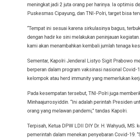
meningkat jadi 2 juta orang per harinya. Ia optimis
Puskesmas Cipayung, dan TNI-Polri, target bisa ter
“Tempat ini sesuai karena sirkulasinya bagus, terbu
dengan hadir ke sini melakukan peninjauan kegiatan
kami akan menambahkan kembali jumlah tenaga kese
Sementar, Kapolri Jenderal Listyo Sigit Prabowo m
berperan dalam program vaksinasi nasional Covid-1
kelompok atau herd immunity yang memerlukan ker
Pada kesempatan tersebut, TNI-Polri juga member
Minhaajurrosyiddin. “Ini adalah perintah Presiden
orang yang melawan pandemi,” tandas Kapolri.
Terpisah, Ketua DPW LDII DIY Dr. H. Wahyudi, MS
pemerintah dalam menekan penyebaran Covid-19. “S