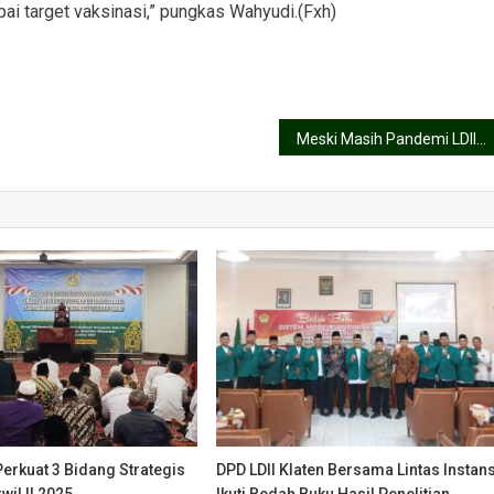
i target vaksinasi,” pungkas Wahyudi.(Fxh)
Meski Masih Pandemi LDII Mampu Himpun Hewan Kurban 19.815 Sapi
Perkuat 3 Bidang Strategis
DPD LDII Klaten Bersama Lintas Instans
il II 2025
Ikuti Bedah Buku Hasil Penelitian