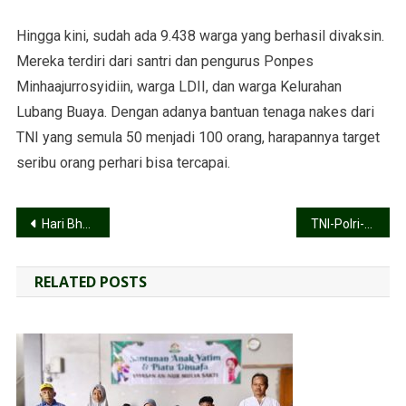
Hingga kini, sudah ada 9.438 warga yang berhasil divaksin.
Mereka terdiri dari santri dan pengurus Ponpes
Minhaajurrosyidiin, warga LDII, dan warga Kelurahan
Lubang Buaya. Dengan adanya bantuan tenaga nakes dari
TNI yang semula 50 menjadi 100 orang, harapannya target
seribu orang perhari bisa tercapai.
Hari Bhayangkara, Ketua Umum LDII Apresiasi Kerja Senyap Polri Tangani Pandemi Covid-19
TNI-Polri-LDII Targetkan Puluhan Ribu Warga Tervaksin
RELATED POSTS