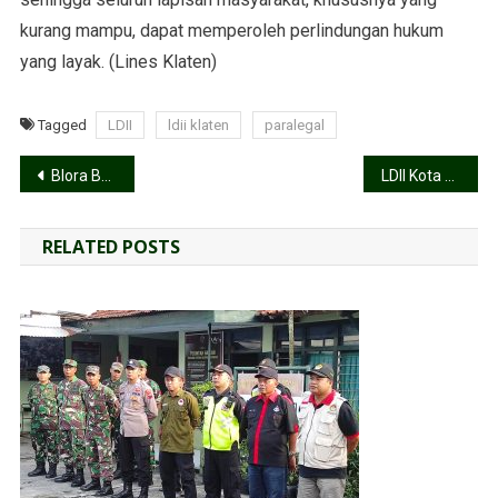
kurang mampu, dapat memperoleh perlindungan hukum
yang layak. (Lines Klaten)
Tagged
LDII
ldii klaten
paralegal
Blora Bersiap Menjadi Raksasa Sorgum, Dinas Pertanian Dukung Penuh Pengembangan Sorgum Sebagai Alternatif Pangan Unggulan
LDII Kota Semarang Dukung Santri PPM Al Hikmah Raih Juara Umum di IYC 2025 Malaysia
RELATED POSTS