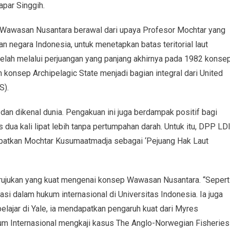
apar Singgih.
 Wawasan Nusantara berawal dari upaya Profesor Mochtar yang
n negara Indonesia, untuk menetapkan batas teritorial laut
telah melalui perjuangan yang panjang akhirnya pada 1982 konse
nsep Archipelagic State menjadi bagian integral dari United
S).
 dan dikenal dunia. Pengakuan ini juga berdampak positif bagi
dua kali lipat lebih tanpa pertumpahan darah. Untuk itu, DPP LDI
atkan Mochtar Kusumaatmadja sebagai ‘Pejuang Hak Laut
rujukan yang kuat mengenai konsep Wawasan Nusantara. “Sepert
si dalam hukum internasional di Universitas Indonesia. Ia juga
lajar di Yale, ia mendapatkan pengaruh kuat dari Myres
m Internasional mengkaji kasus The Anglo-Norwegian Fisheries