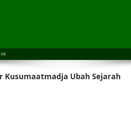
H
 US
tar Kusumaatmadja Ubah Sejarah