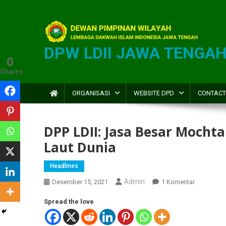
DPW LDII JAWA TENGA
0
Shares
ORGANISASI
WEBSITE DPD
CONTACT
DPP LDII: Jasa Besar Moch
Laut Dunia
Headlines
Admin
Desember 15, 2021
1 Komentar
Spread the love