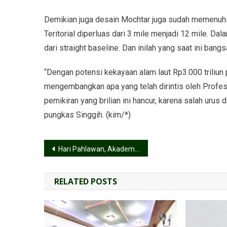
Demikian juga desain Mochtar juga sudah memenuhi
Teritorial diperluas dari 3 mile menjadi 12 mile. Dal
dari straight baseline. Dan inilah yang saat ini bangs
“Dengan potensi kekayaan alam laut Rp3.000 triliun
mengembangkan apa yang telah dirintis oleh Profe
pemikiran yang brilian ini hancur, karena salah urus 
pungkas Singgih. (kim/*)
Hari Pahlawan, Akademisi Ingatkan Perilaku Bangsa Hari Ini Menentukan Masa Depan Indonesia
RELATED POSTS