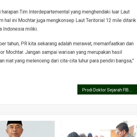
 harapan Tim Interdepartemental yang menghendaki luar Laut
am hal ini Mochtar juga mengkonsep Laut Teritorial 12 mile ditarik
a Indonesia miliki.
 per tahun, PR kita sekarang adalah merawat, memanfaatkan dan
sor Mochtar. Jangan sampai warisan yang merupakan hasil
dan niat yang melenceng dari cita-cita luhur para pendiri bangsa,”
Prodi Doktor Sejarah FIB Undip jadi Rujukan Studi Sejarah dan Budaya Maritim Nasional