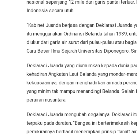
nasional sepanjang 12 mile dari garis pantai terluar
Indonesia secara utuh.
“Kabinet Juanda berjasa dengan Deklarasi Juanda y
itu menggunakan Ordinansi Belanda tahun 1939, untuk
diukur dari garis air surut dari pulau-pulau atau bag
Guru Besar Ilmu Sejarah Universitas Diponegoro, Sing
Deklarasi Juanda yang diumumkan kepada dunia pa
kehadiran Angkatan Laut Belanda yang mondar-man
kekuasaannya, dengan menghadirkan armada perang d
yang minim tak mampu menandingi Belanda. Selain itu
perairan nusantara.
Deklarasi Juanda mengubah segalanya. Deklarasi it
terpaku pada daratan, “Bangsa ini berterimakasih 
pemikirannya berhasil menerapkan prinsip ‘tanah’ a