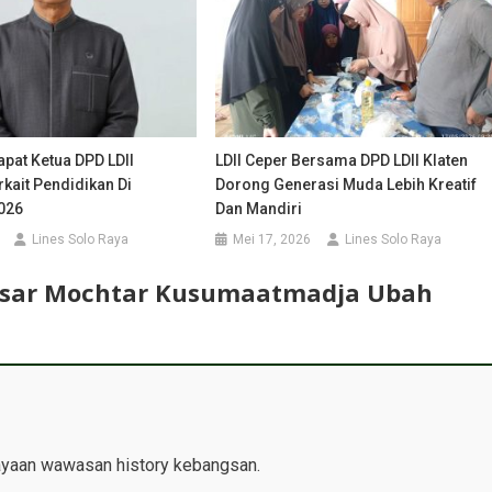
pat Ketua DPD LDII
LDII Ceper Bersama DPD LDII Klaten
kait Pendidikan Di
Dorong Generasi Muda Lebih Kreatif
026
Dan Mandiri
Lines Solo Raya
Mei 17, 2026
Lines Solo Raya
Besar Mochtar Kusumaatmadja Ubah
ayaan wawasan history kebangsan.