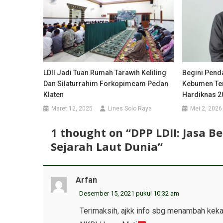
LDII Jadi Tuan Rumah Tarawih Keliling
Begini Penda
Dan Silaturrahim Forkopimcam Pedan
Kebumen Ter
Klaten
Hardiknas 2
Maret 12, 2025
Lines Solo Raya
Mei 2, 2026
1 thought on “
DPP LDII: Jasa 
Sejarah Laut Dunia
”
Arfan
Desember 15, 2021 pukul 10:32 am
Terimaksih, ajkk info sbg menambah kek