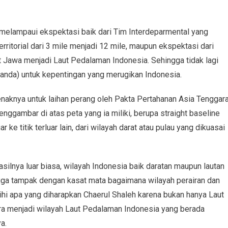
melampaui ekspektasi baik dari Tim Interdeparmental yang
erritorial dari 3 mile menjadi 12 mile, maupun ekspektasi dari
 Jawa menjadi Laut Pedalaman Indonesia. Sehingga tidak lagi
landa) untuk kepentingan yang merugikan Indonesia.
enaknya untuk laihan perang oleh Pakta Pertahanan Asia Tenggar
nggambar di atas peta yang ia miliki, berupa straight baseline
uar ke titik terluar lain, dari wilayah darat atau pulau yang dikuasai
asilnya luar biasa, wilayah Indonesia baik daratan maupun lautan
gga tampak dengan kasat mata bagaimana wilayah perairan dan
bihi apa yang diharapkan Chaerul Shaleh karena bukan hanya Laut
fura menjadi wilayah Laut Pedalaman Indonesia yang berada
a.