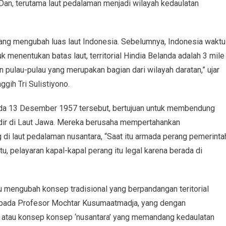
. Dan, terutama laut pedalaman menjadi wilayah kedaulatan
ang mengubah luas laut Indonesia. Sebelumnya, Indonesia waktu
 menentukan batas laut, territorial Hindia Belanda adalah 3 mile
ian pulau-pulau yang merupakan bagian dari wilayah daratan,” ujar
gih Tri Sulistiyono.
da 13 Desember 1957 tersebut, bertujuan untuk membendung
dir di Laut Jawa. Mereka berusaha mempertahankan
i laut pedalaman nusantara, “Saat itu armada perang pemerinta
, pelayaran kapal-kapal perang itu legal karena berada di
u mengubah konsep tradisional yang berpandangan teritorial
kepada Profesor Mochtar Kusumaatmadja, yang dengan
ir atau konsep konsep ‘nusantara’ yang memandang kedaulatan