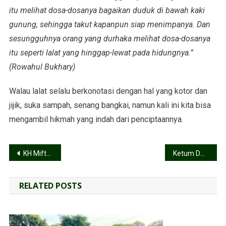
itu melihat dosa-dosanya bagaikan duduk di bawah kaki
gunung, sehingga takut kapanpun siap menimpanya. Dan
sesungguhnya orang yang durhaka melihat dosa-dosanya
itu seperti lalat yang hinggap-lewat pada hidungnya.”
(Rowahul Bukhary)
Walau lalat selalu berkonotasi dengan hal yang kotor dan
jijik, suka sampah, senang bangkai, namun kali ini kita bisa
mengambil hikmah yang indah dari penciptaannya.
KH Miftachul Akhyar Ketua Umum MUI, DPP LDII: Beliau Kyai yang Istiqomah dan Berdedikasi
Ketum DPP LDII: Saatnya Kuatkan Kebangsaan dan Ubah Mentalitas Kebencanaan
RELATED POSTS