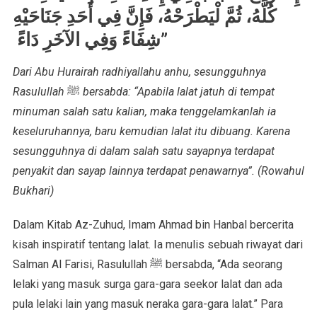
كُلَّهُ، ثُمَّ لْيَطْرَحْهُ، فَإِنَّ فِي أَحَدِ جَنَاحَيْهِ
شِفَاءً وَفِي الآخَرِ دَاءً ‏”
Dari Abu Hurairah radhiyallahu anhu, sesungguhnya
Rasulullah
ﷺ
bersabda: “Apabila lalat jatuh di tempat
minuman salah satu kalian, maka tenggelamkanlah ia
keseluruhannya, baru kemudian lalat itu dibuang. Karena
sesungguhnya di dalam salah satu sayapnya terdapat
penyakit dan sayap lainnya terdapat penawarnya”. (Rowahul
Bukhari)
Dalam Kitab Az-Zuhud, Imam Ahmad bin Hanbal bercerita
kisah inspiratif tentang lalat. Ia menulis sebuah riwayat dari
Salman Al Farisi, Rasulullah ﷺ bersabda, “Ada seorang
lelaki yang masuk surga gara-gara seekor lalat dan ada
pula lelaki lain yang masuk neraka gara-gara lalat.” Para