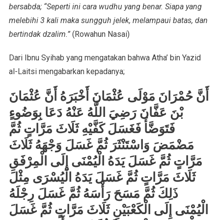
bersabda; “Seperti ini cara wudhu yang benar. Siapa yang
melebihi 3 kali maka sungguh jelek, melampaui batas, dan
bertindak dzalim.”
(Rowahun Nasai)
Dari Ibnu Syihab yang mengatakan bahwa Atha’ bin Yazid
al-Laitsi mengabarkan kepadanya;
أَنَّ حُمْرَانَ مَوْلَى عُثْمَانَ أَخْبَرَهُ أَنَّ عُثْمَانَ
بْنَ عَفَّانَ رَضِيَ اللَّهُ عَنْهُ دَعَا بِوَضُوءٍ
فَتَوَضَّأَ فَغَسَلَ كَفَّيْهِ ثَلَاثَ مَرَّاتٍ ثُمَّ
مَضْمَضَ وَاسْتَنْثَرَ ثُمَّ غَسَلَ وَجْهَهُ ثَلَاثَ
مَرَّاتٍ ثُمَّ غَسَلَ يَدَهُ الْيُمْنَى إِلَى الْمِرْفَقِ
ثَلَاثَ مَرَّاتٍ ثُمَّ غَسَلَ يَدَهُ الْيُسْرَى مِثْلَ
ذَلِكَ ثُمَّ مَسَحَ رَأْسَهُ ثُمَّ غَسَلَ رِجْلَهُ
الْيُمْنَى إِلَى الْكَعْبَيْنِ ثَلَاثَ مَرَّاتٍ ثُمَّ غَسَلَ