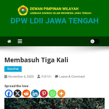
DPW LDII JAWA TENGAH
Membasuh Tiga Kali
Nasehat
Admin
November 4, 2020
Leave A Comment
Spread the love