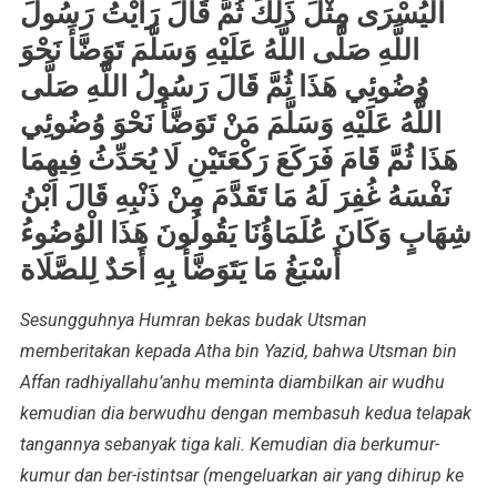
الْيُسْرَى مِثْلَ ذَلِكَ ثُمَّ قَالَ رَأَيْتُ رَسُولَ
اللَّهِ صَلَّى اللَّهُ عَلَيْهِ وَسَلَّمَ تَوَضَّأَ نَحْوَ
وُضُوئِي هَذَا ثُمَّ قَالَ رَسُولُ اللَّهِ صَلَّى
اللَّهُ عَلَيْهِ وَسَلَّمَ مَنْ تَوَضَّأَ نَحْوَ وُضُوئِي
هَذَا ثُمَّ قَامَ فَرَكَعَ رَكْعَتَيْنِ لَا يُحَدِّثُ فِيهِمَا
نَفْسَهُ غُفِرَ لَهُ مَا تَقَدَّمَ مِنْ ذَنْبِهِ قَالَ ابْنُ
شِهَابٍ وَكَانَ عُلَمَاؤُنَا يَقُولُونَ هَذَا الْوُضُوءُ
أَسْبَغُ مَا يَتَوَضَّأُ بِهِ أَحَدٌ لِلصَّلَاة
Sesungguhnya Humran bekas budak Utsman
memberitakan kepada Atha bin Yazid, bahwa Utsman bin
Affan radhiyallahu’anhu meminta diambilkan air wudhu
kemudian dia berwudhu dengan membasuh kedua telapak
tangannya sebanyak tiga kali. Kemudian dia berkumur-
kumur dan ber-istintsar (mengeluarkan air yang dihirup ke