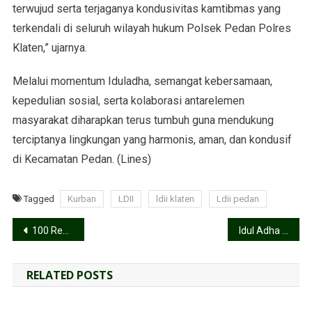
terwujud serta terjaganya kondusivitas kamtibmas yang
terkendali di seluruh wilayah hukum Polsek Pedan Polres
Klaten,” ujarnya.
Melalui momentum Iduladha, semangat kebersamaan,
kepedulian sosial, serta kolaborasi antarelemen
masyarakat diharapkan terus tumbuh guna mendukung
terciptanya lingkungan yang harmonis, aman, dan kondusif
di Kecamatan Pedan. (Lines)
Tagged
Kurban
LDII
ldii klaten
Ldii pedan
100 Remaja LDII Sukoharjo Digembleng di Lereng Gunung, Bootcamp Generus Susela Jadi Sorotan
Idul Adha 1447 H, PAC LDII Desa Kalangan Perkuat Kepedulian Sosial
RELATED POSTS