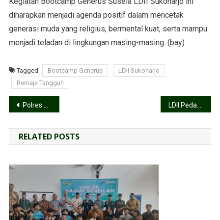
Kegiatan Bootcamp Generus Susela LDII Sukoharjo ini
diharapkan menjadi agenda positif dalam mencetak
generasi muda yang religius, bermental kuat, serta mampu
menjadi teladan di lingkungan masing-masing. (bay)
Tagged
Bootcamp Generus
LDII Sukoharjo
Remaja Tangguh
Polres Sragen Bertemu LDII, Bahas Apa?
LDII Pedan Tebar Kepedulian Idul Adha, Kurban Meningkat dan Silaturrahim Forkopimcam Diperkuat
RELATED POSTS