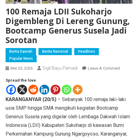
100 Remaja LDII Sukoharjo
Digembleng Di Lereng Gunung,
Bootcamp Generus Susela Jadi
Sorotan
Berita Daerah
Berita Nasional
Headlines
Popular News
Sigit Bayu Pamadi
Mei 20, 2026
Leave A Comment
Spread the love
KARANGANYAR (20/5)
– Sebanyak 100 remaja laki-laki
usia SMP hingga SMA mengikuti kegiatan Bootcamp
Generus Susela yang digelar oleh Lembaga Dakwah Islam
Indonesia (LDII) Kabupaten Sukoharjo di kawasan Bumi
Perkemahan Kampung Gunung Ngargoyoso, Karanganyar,