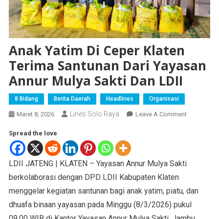
Anak Yatim Di Ceper Klaten
Terima Santunan Dari Yayasan
Annur Mulya Sakti Dan LDII
8 Bidang
Berita Daerah
Headlines
Organisasi
Lines Solo Raya
Maret 8, 2026
Leave A Comment
Spread the love
LDII JATENG | KLATEN – Yayasan Annur Mulya Sakti
berkolaborasi dengan DPD LDII Kabupaten Klaten
menggelar kegiatan santunan bagi anak yatim, piatu, dan
dhuafa binaan yayasan pada Minggu (8/3/2026) pukul
09.00 WIB di Kantor Yayasan Annur Mulya Sakti, Jambu