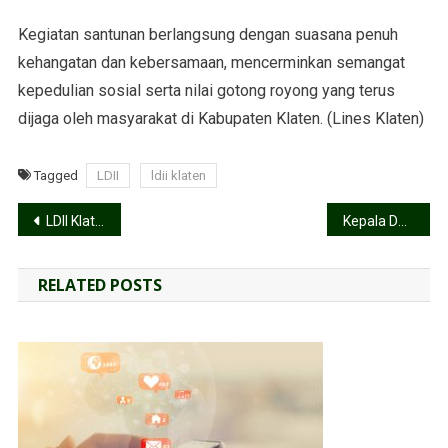
Kegiatan santunan berlangsung dengan suasana penuh
kehangatan dan kebersamaan, mencerminkan semangat
kepedulian sosial serta nilai gotong royong yang terus
dijaga oleh masyarakat di Kabupaten Klaten. (Lines Klaten)
Tagged
LDII
ldii klaten
LDII Klaten Hadiri Tarawih Keliling Bersama Bupati Hamenang Wajar Ismoyo
Kepala Desa Jetiswetan Pedan, Agus Susanto: Terimakasih LDII
RELATED POSTS