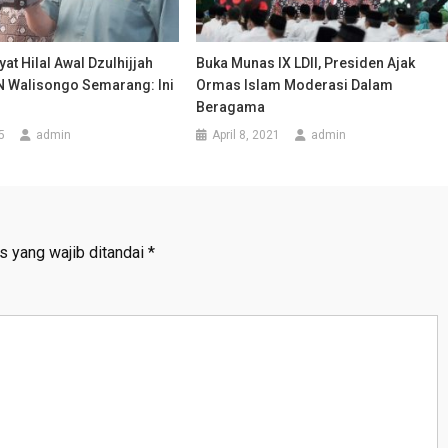
kyat Hilal Awal Dzulhijjah
Buka Munas IX LDII, Presiden Ajak
IN Walisongo Semarang: Ini
Ormas Islam Moderasi Dalam
Beragama
5
admin
April 8, 2021
admin
s yang wajib ditandai
*