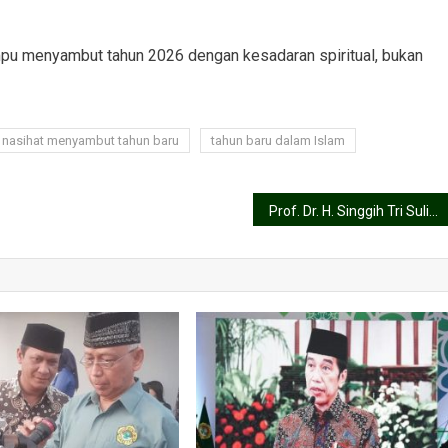
pu menyambut tahun 2026 dengan kesadaran spiritual, bukan
nasihat menyambut tahun baru
tahun baru dalam Islam
Prof. Dr. H. Singgih Tri Sulistiyono Tegaskan Sinergi LDII–Pemda di Pelantikan DPD LDII Wonogiri