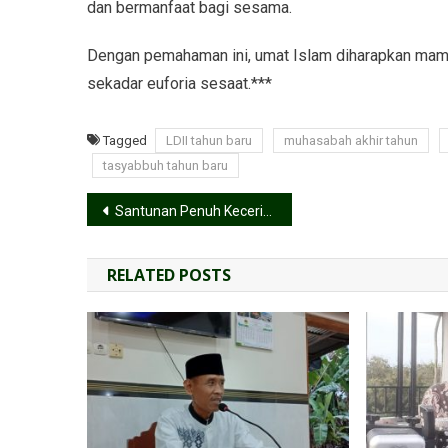
dan bermanfaat bagi sesama.
Dengan pemahaman ini, umat Islam diharapkan mam
sekadar euforia sesaat.***
Tagged
LDII tahun baru
muhasabah akhir tahun
tasyabbuh tahun baru
Santunan Penuh Keceriaan, LDII Klaten Ajak Anak Yatim Keliling Rawa Jombor
RELATED POSTS