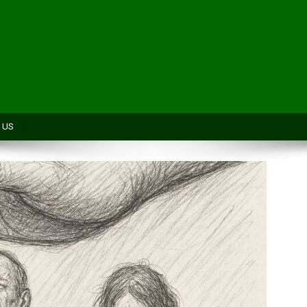
H
 US