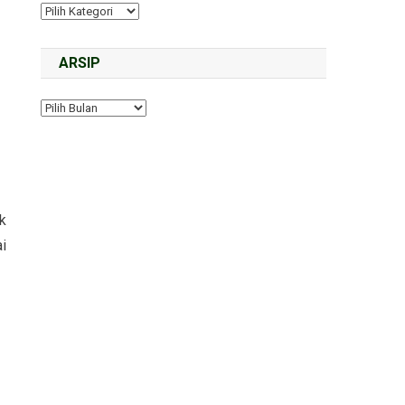
ARSIP
k
i