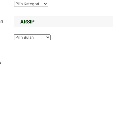
an
ARSIP
k