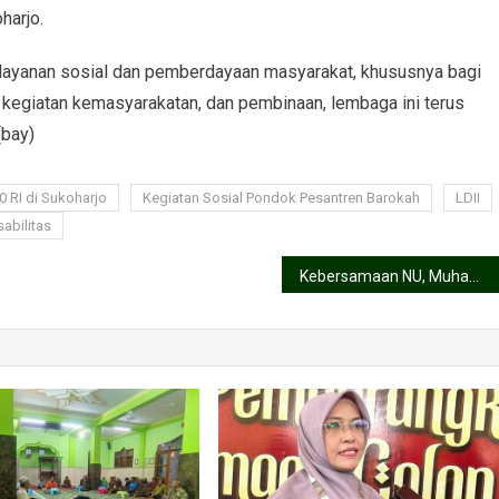
harjo.
layanan sosial dan pemberdayaan masyarakat, khususnya bagi
 kegiatan kemasyarakatan, dan pembinaan, lembaga ini terus
(bay)
0 RI di Sukoharjo
Kegiatan Sosial Pondok Pesantren Barokah
LDII
abilitas
Kebersamaan NU, Muhammadiyah, LDII dan MTA di Pedan Wujudkan Semangat “Bersatu Berdaulat, Rakyat Sejahtera Indonesia Maju”