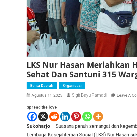
LKS Nur Hasan Meriahkan H
Sehat Dan Santuni 315 War
Berita Daerah
Organisasi
Sigit Bayu Pamadi
Agustus 11, 2025
Leave A C
Spread the love
Sukoharjo
– Suasana penuh semangat dan kegembir
Lembaga Kesejahteraan Sosial (LKS) Nur Hasan su