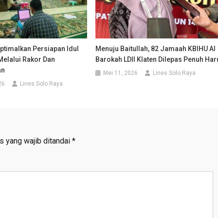
ptimalkan Persiapan Idul
Menuju Baitullah, 82 Jamaah KBIHU Al
 Melalui Rakor Dan
Barokah LDII Klaten Dilepas Penuh Har
an
Mei 11, 2026
Lines Solo Raya
26
Lines Solo Raya
s yang wajib ditandai
*