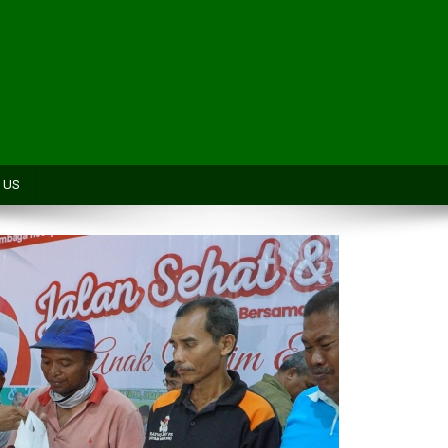
H
 US