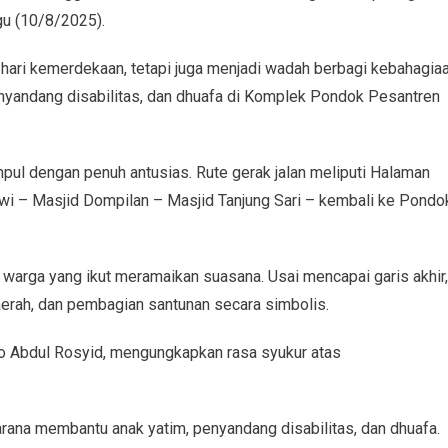
u (10/8/2025).
 hari kemerdekaan, tetapi juga menjadi wadah berbagi kebahagia
nyandang disabilitas, dan dhuafa di Komplek Pondok Pesantren
mpul dengan penuh antusias. Rute gerak jalan meliputi Halaman
wi – Masjid Dompilan – Masjid Tanjung Sari – kembali ke Pondo
 warga yang ikut meramaikan suasana. Usai mencapai garis akhir,
aerah, dan pembagian santunan secara simbolis.
no Abdul Rosyid, mengungkapkan rasa syukur atas
arana membantu anak yatim, penyandang disabilitas, dan dhuafa.