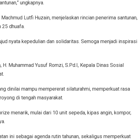
antunan,” ungkapnya.
Machmud Lutfi Huzain, menjelaskan rincian penerima santunan,
n 25 dhuafa.
ujud nyata kepedulian dan solidaritas. Semoga menjadi inspirasi
an, H. Muhammad Yusuf Romzi, S.Pd.I, Kepala Dinas Sosial
t.
ang dinilai mampu mempererat silaturahmi, memperkuat rasa
oyong di tengah masyarakat.
ize menarik, mulai dari 10 unit sepeda, kipas angin, kompor,
ya.
an ini sebagai agenda rutin tahunan, sekaligus memperkuat