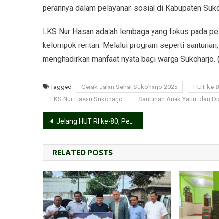
perannya dalam pelayanan sosial di Kabupaten Suko
LKS Nur Hasan adalah lembaga yang fokus pada pe
kelompok rentan. Melalui program seperti santunan,
menghadirkan manfaat nyata bagi warga Sukoharjo. 
Tagged
Gerak Jalan Sehat Sukoharjo 2025
HUT ke 8
LKS Nur Hasan Sukoharjo
Santunan Anak Yatim dan Dis
Jelang HUT RI ke-80, Pemuda LDII Pedan Ikuti Kerja Bakti Nasional 2025
RELATED POSTS