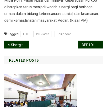
Mitra Polri, Pagar Nusa, dan lainnya. Keberadaan Forkop
diharapkan terus menjadi wadah sinergi bagi berbagai
ormas dalam bidang kebencanaan, sosial, dan keamanan,
demi kemaslahatan masyarakat Pedan. (Rizal PM)
Tagged
LDII
ldii klaten
Ldii pedan
Sinergitas LDII dan Forkopimcam Srumbung: Bersama Wujudkan Wilayah yang Kondusif
DPP LDII Usulkan Penyelenggaraan Ibadah Haji di Bawah Satu Kementerian
RELATED POSTS