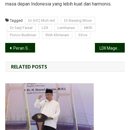
masa depan Indonesia yang lebih kuat dan harmonis.
Tagged
Dr (HC) Moh Ied
Dr Baseng Moun
Dr Sarji Faisal
LDII
Lemhanas
NKRI
Ponco Budiman
Ririh Khrisnani
SSos
Peran Strategis Media dalam Membangun Ketahanan Pangan: Ketua Umum DPP LDII Serukan Kebebasan Pers yang Bertanggung Jawab
LDII Magelang Bekali 200 Juru Dakwah untuk Mewujudkan Generasi Profesional Religius
RELATED POSTS