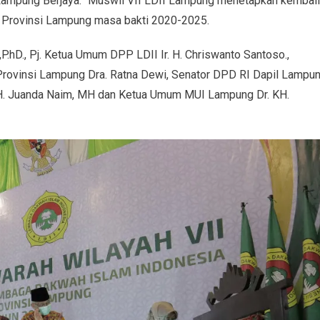
 Lampung Berjaya.” Muswil VII LDII Lampung menetapkan kembali
I Provinsi Lampung masa bakti 2020-2025.
P.hD., Pj. Ketua Umum DPP LDII Ir. H. Chriswanto Santoso.,
 Provinsi Lampung Dra. Ratna Dewi, Senator DPD RI Dapil Lampu
H. Juanda Naim, MH dan Ketua Umum MUI Lampung Dr. KH.