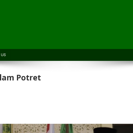
H
 US
lam Potret