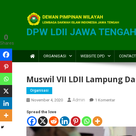
DPW LDII JAWA TENGA
0
Shares
ORGANISASI
WEBSITE DPD
CONTACT
Muswil VII LDII Lampung Da
Organisasi
Admin
November 4, 2020
1 Komentar
Spread the love