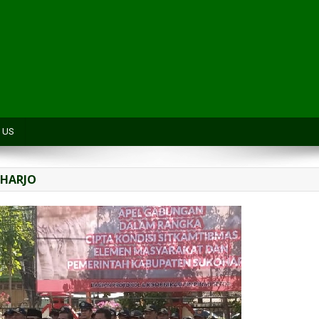
H
 US
OHARJO