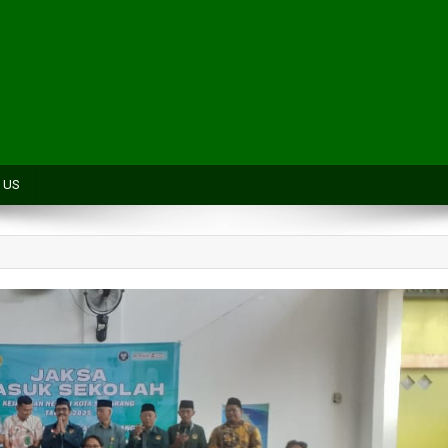
H
 US