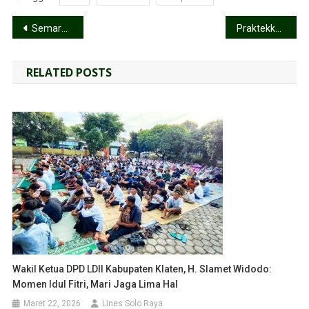
Semarak Ramadan 1447 H, PAC LDII Desa Ngaren Fokus Raih Lima Sukses
Praktekkan Sunah Saling Memberi: Pemuda LDII Arcawinangun Bangun Chemistry Lewat Buka Bersama
RELATED POSTS
Wakil Ketua DPD LDII Kabupaten Klaten, H. Slamet Widodo:
Momen Idul Fitri, Mari Jaga Lima Hal
Maret 22, 2026
Lines Solo Raya