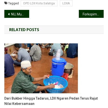
Tagged
DPD LDII Kota Salatiga
LDIIA
NU, Muhammadiyah dan LDII Berkolaborasi Gelar Santunan Anak Yatim, Pramono Anung: Sifat Empati Itu yang Paling Utama
Forkopimcam Pedan Gelar Apel Gelar Pasukan, LDII dan PERSINAS ASAD Turut Hadir
RELATED POSTS
Dari Bukber Hingga Tadarus, LDII Ngaren Pedan Terus Rajut
Nilai Kebersamaan