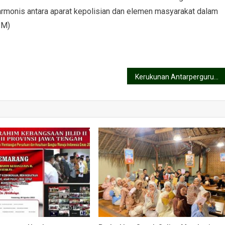
harmonis antara aparat kepolisian dan elemen masyarakat dalam
PM)
Kerukunan Antarperguruan Silat di Wonogiri: Bersama-Sama Berbagi Takjil di Bulan Ramadan