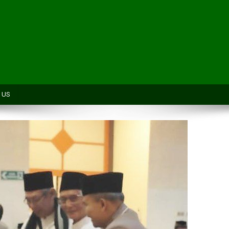
H
 US