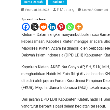
Berita Daerah
Headlines
KIM Jateng
Februari 28, 2025
Leave A Comment
Spread the love
Klaten – Dalam rangka menyambut bulan suci Ram
kebersamaan, Kapolres Klaten menggelar acara Show
Mapolres Klaten. Acara ini dihadiri oleh berbaga
Dakwah Islam Indonesia (DPD LDII) Kabupaten Klat
Kapolres Klaten, AKBP Nur Cahyo AP, SH, S.I.K, M.H, 
menghadirkan Habib M. Zain Rifqi Al Jaelani dan KH
dihadiri oleh jajaran Forum Koordinasi Pimpinan D
(FKUB), Majelis Ulama Indonesia (MUI), tokoh masy
Dari jajaran DPD LDII Kabupaten Klaten, hadir H. S
yang turut berpartisipasi dalam kegiatan tersebut.