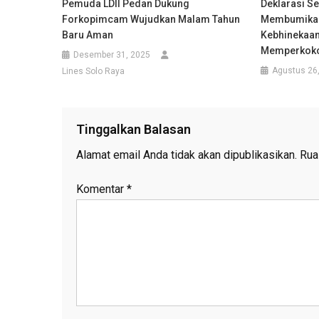
Pemuda LDII Pedan Dukung
Deklarasi S
Forkopimcam Wujudkan Malam Tahun
Membumikan
Baru Aman
Kebhinekaa
Memperkoko
Desember 31, 2025
Agustus 26
Lines Solo Raya
Tinggalkan Balasan
Alamat email Anda tidak akan dipublikasikan.
Rua
Komentar
*