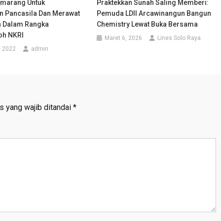
emarang Untuk
Praktekkan Sunah Saling Memberi:
 Pancasila Dan Merawat
Pemuda LDII Arcawinangun Bangun
n Dalam Rangka
Chemistry Lewat Buka Bersama
h NKRI
Maret 6, 2026
Lines Solo Raya
, 2022
admin
s yang wajib ditandai
*