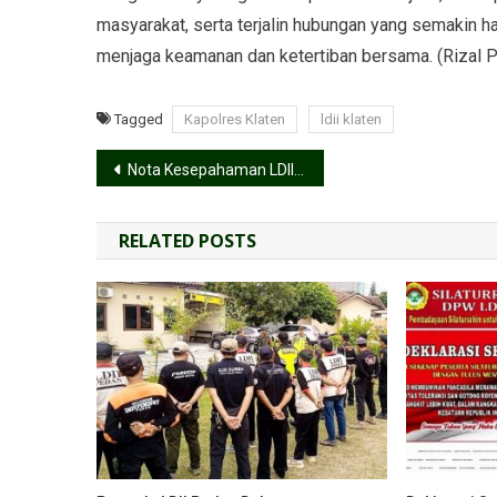
masyarakat, serta terjalin hubungan yang semakin 
menjaga keamanan dan ketertiban bersama. (Rizal 
Tagged
Kapolres Klaten
ldii klaten
Nota Kesepahaman LDII: Membangun Karakter Bangsa Melalui Sinergi
RELATED POSTS