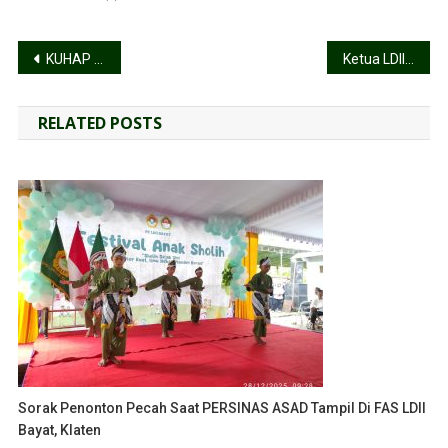
KUHAP Peninggalan Belanda Layak Diganti, Prof Singgih: Cenderung Berubah Tafsir Sesuai Kepentingan
Ketua LDII Bersama Wakil Gubernur Jawa Tengah Taj Yasin Maimoen, Kampanye Antinarkoba Narkoba
RELATED POSTS
Sorak Penonton Pecah Saat PERSINAS ASAD Tampil Di FAS LDII
Bayat, Klaten