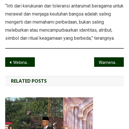
“Inti dari kerukunan dan toleransi antarumat beragama untuk
merawat dan menjaga keutuhan bangsa adalah saling
mengerti dan memahami perbedaan, bukan saling
meleburkan atau mencampurbaurkan identitas, atribut,
simbol dan ritual keagamaan yang berbeda,” terangnya.
Webinar Kebangsaan LDII, Wamenag: Kita Ini Warga Negara, Bukan Sekedar Penduduk di Satu Wilayah
Wamenag Ajak Ormas Rawat Persatuan dan Kerukunan
RELATED POSTS