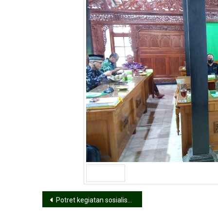
Prev
Potret kegiatan sosialisasi tertib administrasi tata kelola aset di ponpes Insan Qur’any Tawangmangu