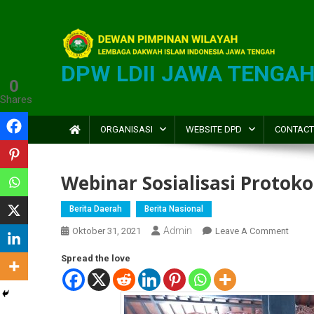
DPW LDII JAWA TENGA
0
Shares
ORGANISASI
WEBSITE DPD
CONTACT
Webinar Sosialisasi Protok
Berita Daerah
Berita Nasional
Admin
Oktober 31, 2021
Leave A Comment
Spread the love