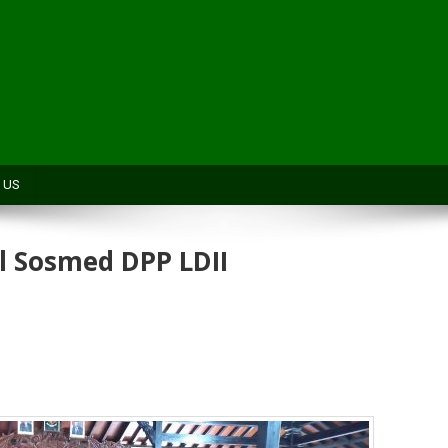
H
 US
ol Sosmed DPP LDII