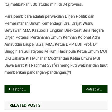
itu, melibatkan 300 studio mini di 34 provinsi.
Para pembicara adalah perwakilan Dirjen Politik dan
Pemerintahan Umum Kemendagri Drs. Drajat Wisnu
Setyawan M.M, Kasubdis Lingkim Direktorat Bela Negara
Ditjen Potensi Pertahanan Umum Kemhan Kolonel Adm
Amiruddin Laupe, S.Ss, MM., Ketua DPP LDII Prof. Dr.
Singgih Tri Sulistiyono M.Hum. Hadir pula Ketua Umum MUI
DKI Jakarta KH Munahar Muchtar dan Ketua Umum MUI
Jawa Barat KH Rachmat Syafe’i mengikuti webinar dan turut
memberikan pandangan-pandangan.(*)
Historiografi Pembebasan untuk Indonesia di Era Milenial
Potret Webinar Kebangsaan: Kemerdekaan RI Ingatkan Tanpa Pancasila Kita Rapuh
RELATED POSTS