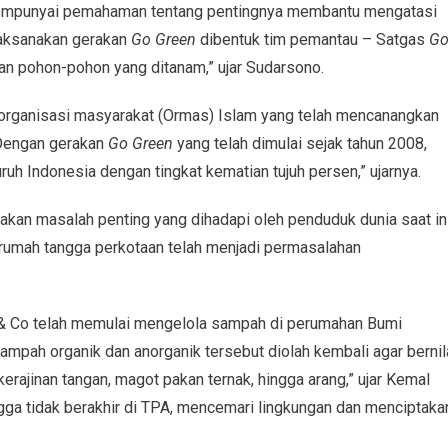
empunyai pemahaman tentang pentingnya membantu mengatasi
elaksanakan gerakan
Go Green
dibentuk tim pemantau – Satgas
G
an pohon-pohon yang ditanam,” ujar Sudarsono.
i organisasi masyarakat (Ormas) Islam yang telah mencanangkan
 Dengan gerakan
Go Green
yang telah dimulai sejak tahun 2008,
uruh Indonesia dengan tingkat kematian tujuh persen,” ujarnya.
pakan masalah penting yang dihadapi oleh penduduk dunia saat ini
rumah tangga perkotaan telah menjadi permasalahan
 & Co telah memulai mengelola sampah di perumahan Bumi
mpah organik dan anorganik tersebut diolah kembali agar bernil
kerajinan tangan, magot pakan ternak, hingga arang,” ujar Kemal
gga tidak berakhir di TPA, mencemari lingkungan dan menciptaka