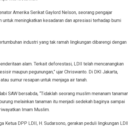
enator Amerika Serikat Gaylord Nelson, seorang pengajar
n untuk meningkatkan kesadaran dan apresiasi terhadap bumi
rtumbuhan industri yang tak ramah lingkungan dibarengi dengan
 penderitaan alam. Terkait deforestasi, LDII telah mencanangkan
pesisir maupun pegunungan,” ujar Chriswanto. Di DKI Jakarta,
atau sumur resapan untuk menjaga air tanah.
h, Nabi SAW bersabda, “Tidaklah seorang muslim menanam tanama
n burung melainkan tanaman itu menjadi sedekah baginya sampai
diriwayatkan Imam Muslim.
ga Ketua DPP LDII, H. Sudarsono, gerakan peduli lingkungan LDII