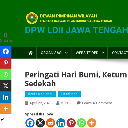
DPW LDII JAWA TENGA
0
Shares
ORGANISASI
WEBSITE DPD
CONTACT
Peringati Hari Bumi, Ketum
Sedekah
Berita Nasional
Headlines
Admin
April 22, 2021
Leave A Comment
Spread the love