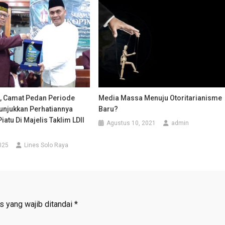
, Camat Pedan Periode
Media Massa Menuju Otoritarianisme
unjukkan Perhatiannya
Baru?
iatu Di Majelis Taklim LDII
Agustus 10, 2021
admin
025
Lines Solo Raya
s yang wajib ditandai
*