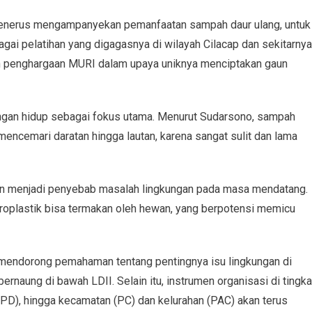
s menerus mengampanyekan pemanfaatan sampah daur ulang, untuk
agai pelatihan yang digagasnya di wilayah Cilacap dan sekitarnya
an penghargaan MURI dalam upaya uniknya menciptakan gaun
ungan hidup sebagai fokus utama. Menurut Sudarsono, sampah
mencemari daratan hingga lautan, karena sangat sulit dan lama
akan menjadi penyebab masalah lingkungan pada masa mendatang.
kroplastik bisa termakan oleh hewan, yang berpotensi memicu
 mendorong pemahaman tentang pentingnya isu lingkungan di
rnaung di bawah LDII. Selain itu, instrumen organisasi di tingka
DPD), hingga kecamatan (PC) dan kelurahan (PAC) akan terus