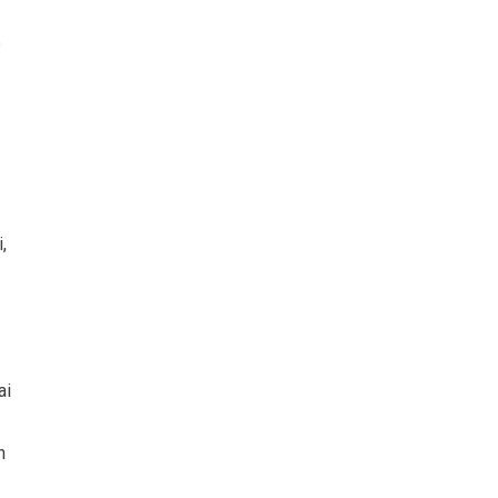
o
,
ai
n