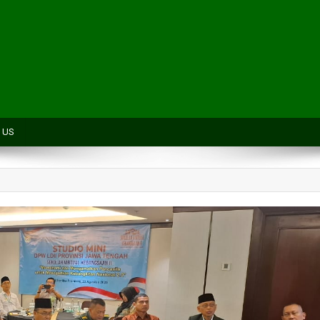
H
 US