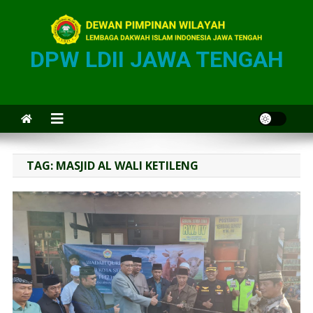
DPW LDII JAWA TENGAH
TAG:
MASJID AL WALI KETILENG