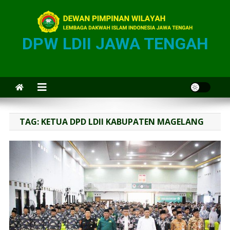
DPW LDII JAWA TENGAH
TAG:
KETUA DPD LDII KABUPATEN MAGELANG