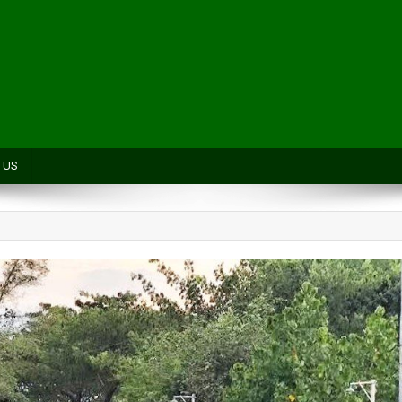
H
 US