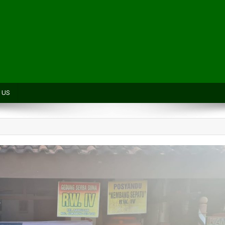
H
 US