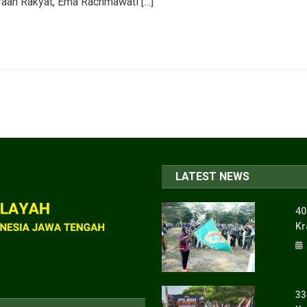
raan Rakyat, Ema Rachmawati […]
LATEST NEWS
40
Kr
33