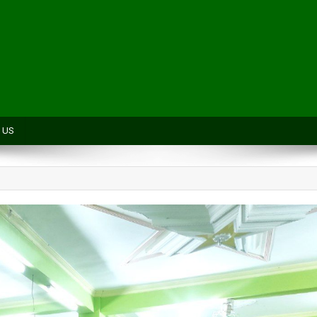
H
 US